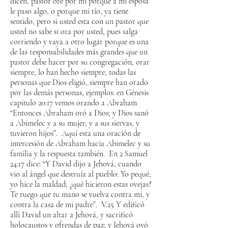
dicen, pastor ore por mi porque a mi esposa
le paso algo, o porque mi tío, ya tiene
sentido, pero si usted esta con un pastor que
usted no sabe si ora por usted, pues salga
corriendo y vaya a otro lugar porque es una
de las responsabilidades más grandes que un
pastor debe hacer por su congregación, orar
siempre, lo han hecho siempre, todas las
personas que Dios eligió, siempre han orado
por las demás personas, ejemplos: en Génesis
capitulo 20:17 vemos orando a Abraham
“Entonces Abraham oró a Dios; y Dios sanó
a Abimelec y a su mujer, y a sus siervas, y
tuvieron hijos”. Aquí esta una oración de
intercesión de Abraham hacia Abimelec y su
familia y la respuesta también. En 2 Samuel
24:17 dice: “Y David dijo a Jehová, cuando
vio al ángel que destruía al pueblo: Yo pequé,
yo hice la maldad; ¿qué hicieron estas ovejas?
Te ruego que tu mano se vuelva contra mí, y
contra la casa de mi padre”. V.25 Y edificó
allí David un altar a Jehová, y sacrificó
holocaustos y ofrendas de paz; y Jehová oyó