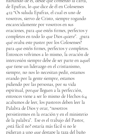
hablando de él, desde que comenzó la carta,
de Epafras, lo que dice de él en Colosenses
4:12 “Os saluda Epafras, el cual es uno de
vosotros, siervo de Cristo, siempre rogando
encarecidamente por vosotros en sus
oraciones, para que estéis firmes, perfectos y
completos en todo lo que Dios quiere”. ¿para
qué oraba este pastor por los Colosenses?
para que estéis firmes, perfectos y completos.
Entonces volvimos a lo mismo, la oración de
intercesión siempre debe de ser parte en aquel
que tiene un liderazgo en el cristianismo,
siempre, no nos lo necesitan pedir, estamos
orando por la gente siempre, estamos
pidiendo por las personas, por su vida
espiritual, porque lleguen a la perfección,
entonces viene a ser lo mismo de Hechos 6:4
acabamos de leer, los pastores deben leer la
Palabra de Dios y orar, “nosotros
persistiremos en la oración y en el ministerio
de la palabra”. Ese es el trabajo del Pastor,
¿está fácil no? estaría más fácil si no le
pidieran a uno que destape la taza del baño