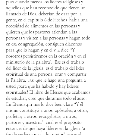
pues cuando menos los líderes religiosos y
aquellos que han reconocido que tienen un
llamado de Dios, deberían de orar por la
gente, en el capítulo 6 de Hechos había una
necesidad de alimentos en las personas y
quieren que los pastores atiendan a las
personas y visiten a las personas y hagan todo
en esa congregación, consiguen diáconos
para que lo hagan y en el v. 4 dice: “Y
nosotros persistiremos en la oración y en el
ministerio de la palabra”. Ese es el trabajo
del líder de la iglesia, es el trabajo del líder
espiritual de una persona, orar y compartir
la Palabra. Así que le hago una pregunta a
usted ¿para qué ha habido y hay líderes
espirituales? El libro de Efesios que acabamos
de estudiar, creo que duramos todo el 2020.
En Efesios 4:11 nos lo dice bien claro “Y él
mismo constituyó a unos, apóstoles; a otros,
profetas; a otros, evangelistas; a otros,
pastores y maestros”, cual es el propósito
entonces de que haya líderes en la iglesia “a
fin de perfeccionar a los santos”, ese es el