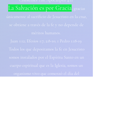
Colosenses 1:16; Apocalipsis 4:11
La Salvación es por Gracia
, gracias
únicamente al sacrificio de Jesucristo en la cruz,
se obtiene a través de la fe y no depende de
méritos humanos.
Juan 1:12; Efesios 1:7; 2:8-10; 1 Pedro 1:18-19
Todos los que depositamos la fe en Jesucristo
somos instalados por el Espíritu Santo en un
cuerpo espiritual que es la Iglesia, somos un
organismo vivo que comenzó el día del
pentecostés y estará completo cuando seamos
arrebatados en Cristo.
1 Corintios 12:12-13; 2 Corintios 11:2; Efesios
5:23-32; Apocalipsis 19:7-8; Efesios 1:22; 4:15;
Colosenses 1:18; Hechos 2
Nuestro trabajo
como iglesia local
e
s