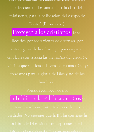
perfeccionar a los santos para la obra del
ministerio, para la edificación del cuerpo de
Cristo,” (Efesios 4:12)
Proteger a l
os cristianos
de ser
llevados por todo viento de doctrina.
por
estratagema de hombres que para engañar
emplean con astucia las artimañas del error, (v.
14) sino que siguiendo la verdad en amor, (v. 15)
crezcamos para la gloria de Dios y no de los
hombres.
Porque reconocemos que
la Biblia es la Palabra de Dios
y
entendemos lo importante de obedecer sus
verdades
, No creemos que la Biblia contiene la
palabra de Dios, sino que aceptamos que la
Biblia es la palabra de Dios en su totalidad.