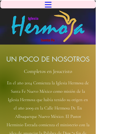
UN POCO DE NOSOTROS
Completos en Jesucristo
En el año 2014 Comienza la Iglesia Hermosa de
Santa Fe Nuevo México como misión de la
Iglesia Hermosa que había tenido su origen en
el año 2009 en la Calle Hermosa Dr. En
Albuquerque Nuevo México. El Pastor
Herminio Estrada comienza el ministerio con la
idea de anunciar la Palabra de Dios “a fin de