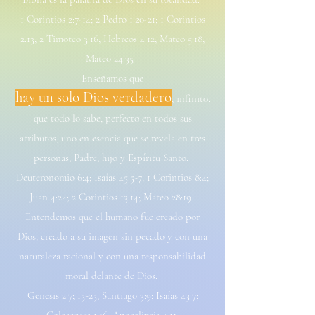
1 Corintios 2:7-14; 2 Pedro 1:20-21; 1 Corintios
2:13; 2 Timoteo 3:16; Hebreos 4:12; Mateo 5:18;
Mateo 24:35
Enseñamos que
hay un solo Dios verdadero
, infinito,
que todo lo sabe, perfecto en todos sus
atributos, uno en esencia que se revela en tres
personas, Padre, hijo y Espíritu Santo.
Deuteronomio 6:4; Isaías 45:5-7; 1 Corintios 8:4;
Juan 4:24; 2 Corintios 13:14; Mateo 28:19.
Entendemos que el humano fue creado por
Dios, creado a su imagen sin pecado y con una
naturaleza racional y con una responsabilidad
moral delante de Dios.
Genesis 2:7; 15-25; Santiago 3:9; Isaías 43:7;